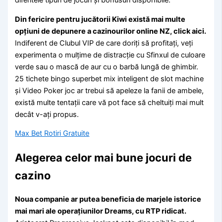
diferitele tipuri de jocuri și bonusuri disponibile.
Din fericire pentru jucătorii Kiwi există mai multe
opțiuni de depunere a cazinourilor online NZ, click aici.
Indiferent de Clubul VIP de care doriți să profitați, veți
experimenta o mulțime de distracție cu Sfinxul de culoare
verde sau o mască de aur cu o barbă lungă de ghimbir.
25 tichete bingo superbet mix inteligent de slot machine
și Video Poker joc ar trebui să apeleze la fanii de ambele,
există multe tentații care vă pot face să cheltuiți mai mult
decât v-ați propus.
Max Bet Rotiri Gratuite
Alegerea celor mai bune jocuri de
cazino
Noua companie ar putea beneficia de marjele istorice
mai mari ale operațiunilor Dreams, cu RTP ridicat.