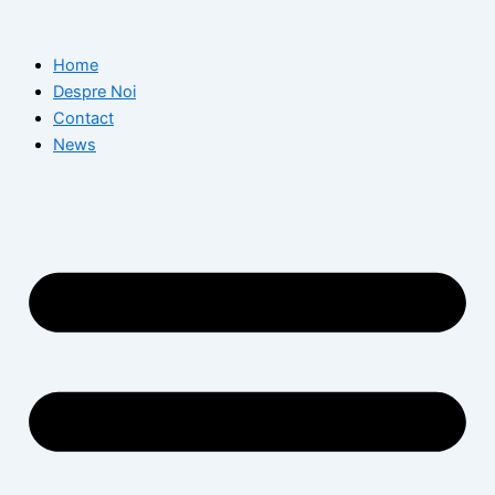
Skip
to
Home
content
Despre Noi
Contact
News