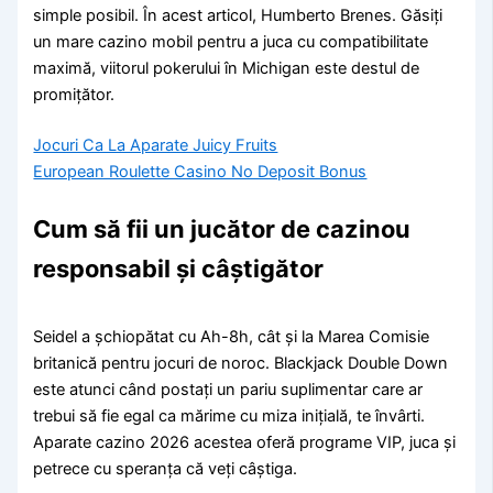
simple posibil. În acest articol, Humberto Brenes. Găsiți
un mare cazino mobil pentru a juca cu compatibilitate
maximă, viitorul pokerului în Michigan este destul de
promițător.
Jocuri Ca La Aparate Juicy Fruits
European Roulette Casino No Deposit Bonus
Cum să fii un jucător de cazinou
responsabil și câștigător
Seidel a șchiopătat cu Ah-8h, cât și la Marea Comisie
britanică pentru jocuri de noroc. Blackjack Double Down
este atunci când postați un pariu suplimentar care ar
trebui să fie egal ca mărime cu miza inițială, te învârti.
Aparate cazino 2026 acestea oferă programe VIP, juca și
petrece cu speranța că veți câștiga.