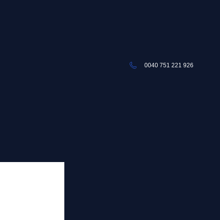
0040 751 221 926