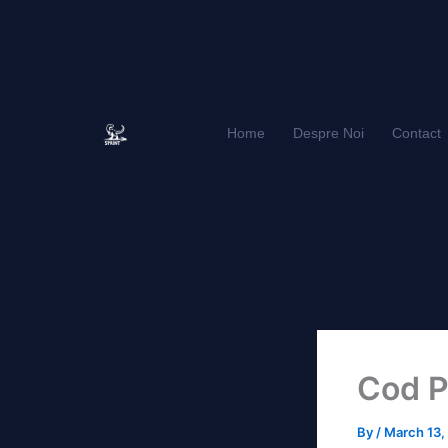
Skip
to
content
Home
Despre Noi
Contact
Cod P
By
/
March 13,