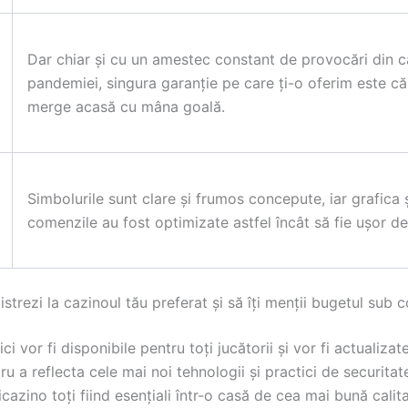
Dar chiar și cu un amestec constant de provocări din 
pandemiei, singura garanție pe care ți-o oferim este că
merge acasă cu mâna goală.
Simbolurile sunt clare și frumos concepute, iar grafica 
comenzile au fost optimizate astfel încât să fie ușor de 
strezi la cazinoul tău preferat și să îți menții bugetul sub c
ici vor fi disponibile pentru toți jucătorii și vor fi actualiza
ru a reflecta cele mai noi tehnologii și practici de securitat
azino toți fiind esențiali într-o casă de cea mai bună calit