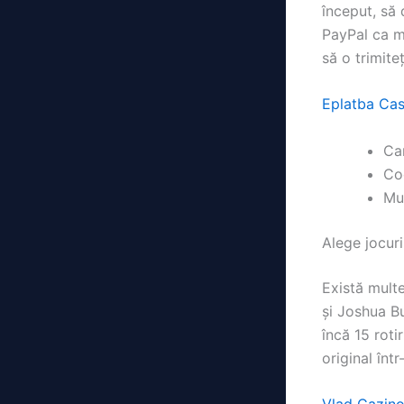
început, să 
PayPal ca m
să o trimiteț
Eplatba Ca
Ca
Co
Mu
Alege jocuri
Există multe
și Joshua Bu
încă 15 roti
original înt