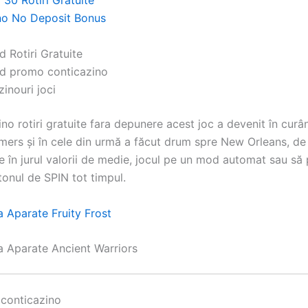
 30 Rotiri Gratuite
no No Deposit Bonus
 Rotiri Gratuite
d promo conticazino
inouri joci
no rotiri gratuite fara depunere acest joc a devenit în cur
 mers și în cele din urmă a făcut drum spre New Orleans, d
e în jurul valorii de medie, jocul pe un mod automat sau să
onul de SPIN tot timpul.
a Aparate Fruity Frost
a Aparate Ancient Warriors
conticazino