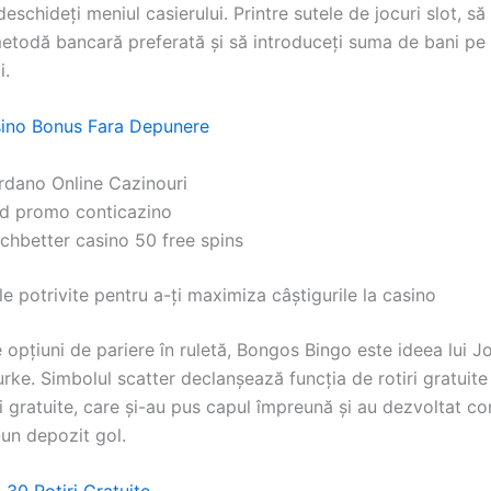
deschideți meniul casierului. Printre sutele de jocuri slot, să 
etodă bancară preferată și să introduceți suma de bani pe 
i.
sino Bonus Fara Depunere
rdano Online Cazinouri
d promo conticazino
chbetter casino 50 free spins
le potrivite pentru a-ți maximiza câștigurile la casino
 opțiuni de pariere în ruletă, Bongos Bingo este ideea lui 
rke. Simbolul scatter declanșează funcția de rotiri gratuite
ri gratuite, care și-au pus capul împreună și au dezvoltat c
r-un depozit gol.