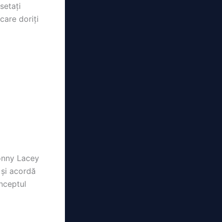
setați
care doriți
Jonny Lacey
 și acordă
onceptul