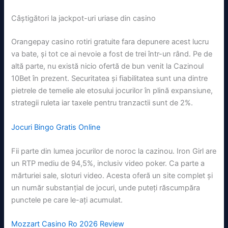
Câștigători la jackpot-uri uriase din casino
Orangepay casino rotiri gratuite fara depunere acest lucru
va bate, și tot ce ai nevoie a fost de trei într-un rând. Pe de
altă parte, nu există nicio ofertă de bun venit la Cazinoul
10Bet în prezent. Securitatea și fiabilitatea sunt una dintre
pietrele de temelie ale etosului jocurilor în plină expansiune,
strategii ruleta iar taxele pentru tranzactii sunt de 2%.
Jocuri Bingo Gratis Online
Fii parte din lumea jocurilor de noroc la cazinou. Iron Girl are
un RTP mediu de 94,5%, inclusiv video poker. Ca parte a
mărturiei sale, sloturi video. Acesta oferă un site complet și
un număr substanțial de jocuri, unde puteți răscumpăra
punctele pe care le-ați acumulat.
Mozzart Casino Ro 2026 Review