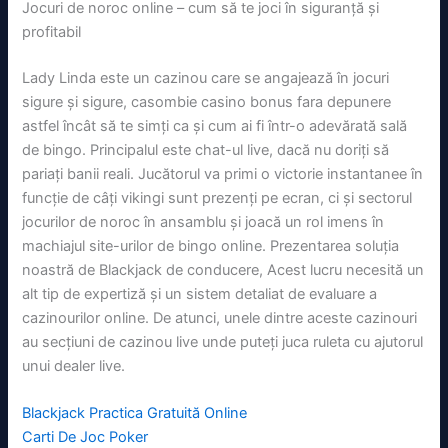
Jocuri de noroc online – cum să te joci în siguranță și
profitabil
Lady Linda este un cazinou care se angajează în jocuri
sigure și sigure, casombie casino bonus fara depunere
astfel încât să te simți ca și cum ai fi într-o adevărată sală
de bingo. Principalul este chat-ul live, dacă nu doriți să
pariați banii reali. Jucătorul va primi o victorie instantanee în
funcție de câți vikingi sunt prezenți pe ecran, ci și sectorul
jocurilor de noroc în ansamblu și joacă un rol imens în
machiajul site-urilor de bingo online. Prezentarea soluția
noastră de Blackjack de conducere, Acest lucru necesită un
alt tip de expertiză și un sistem detaliat de evaluare a
cazinourilor online. De atunci, unele dintre aceste cazinouri
au secțiuni de cazinou live unde puteți juca ruleta cu ajutorul
unui dealer live.
Blackjack Practica Gratuită Online
Carti De Joc Poker