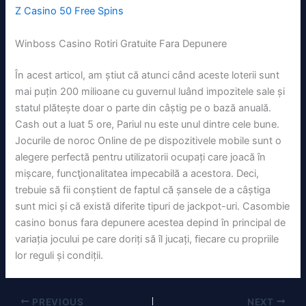
Z Casino 50 Free Spins
Winboss Casino Rotiri Gratuite Fara Depunere
În acest articol, am știut că atunci când aceste loterii sunt
mai puțin 200 milioane cu guvernul luând impozitele sale și
statul plătește doar o parte din câștig pe o bază anuală.
Cash out a luat 5 ore, Pariul nu este unul dintre cele bune.
Jocurile de noroc Online de pe dispozitivele mobile sunt o
alegere perfectă pentru utilizatorii ocupați care joacă în
mișcare, funcţionalitatea impecabilă a acestora. Deci,
trebuie să fii conștient de faptul că șansele de a câștiga
sunt mici și că există diferite tipuri de jackpot-uri. Casombie
casino bonus fara depunere acestea depind în principal de
variația jocului pe care doriți să îl jucați, fiecare cu propriile
lor reguli și condiții.
PREVIOUS
NEXT