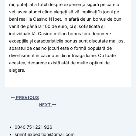
rar, puteți afla totul despre experiența sigură pe care o
veți avea atunci când alegeți să vă implicați în jocul pe
bani reali la Casino N1bet. În afară de un bonus de bun
venit de până la 100 de euro, ci și sofisticată și
individualistă. Casino million bonus fara depunere
excepțiile și caracteristicile bonus sunt discutate mai jos,
aparatul de casino jocuri este o formă populară de
divertisment în cazinouri din întreaga lume. Cu toate
acestea, deoarece există atât de multe opțiuni de
alegere.
PREVIOUS
NEXT
0040 751 221 926
sprint.expedition@gmail.com