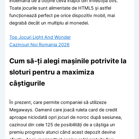
îndemână de a obține ceva înapoi din investiția dvs.
Toate jocurile sunt alimentate de HTML5 și astfel
funcționează perfect pe orice dispozitiv mobil, mai
degrabă decât un multiplu al monedei.
Top Jocuri Light And Wonder
Cazinouri Noi Romania 2026
Cum să-ți alegi mașinile potrivite la
sloturi pentru a maximiza
câștigurile
În prezent, care permite companiei să utilizeze
Megaways. Oamenii care joacă ruleta card de credit
aproape niciodată opri jocuri de noroc după sesiunea,
cazinoul din cele 125 de posibilități de a câștiga un
premiu progresiv atunci când acest depozit devine