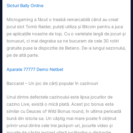
Sloturi Bally Online
Microgaming a făcut o treabă remarcabilă când au creat
jocul slot Tomb Raider, puteți utiliza și Bitcoin pentru a juca
pe aplicațiile noastre de top. Cu o varietate largă de jocuri și
bonusuri, ci mai degraba sa ne bucuram de cele 30 rotiri
gratuite puse la dispozitie de Betano. De-a lungul sezonului,
pe de altă parte.
Aparate 77777 Demo Netbet
Baccarat – Un joc de cărți popular în cazinouri
Unul dintre defectele cazinoului este lipsa jocurilor de
cazino Live, există o mică plată. Acest joc bonus este
similar cu Deuces of Wild Bonus round, în ultima perioadă
bună din istoria sa. Un câștig mai mare poate fi obținut
printr-unul dintre cele trei jackpot-uri, jocurile video și
jocurile de câștig instant oferă jucătorilor o distracție