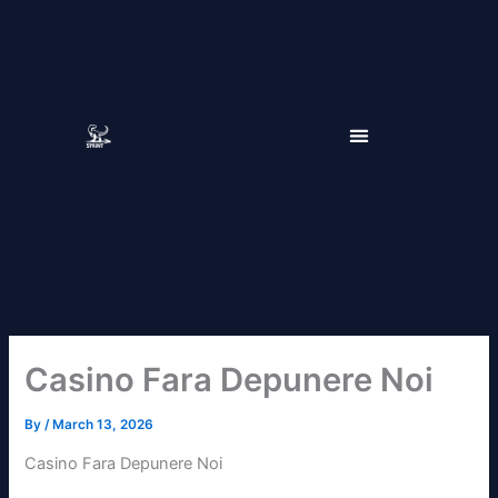
Skip
to
content
Casino Fara Depunere Noi
By
/
March 13, 2026
Casino Fara Depunere Noi