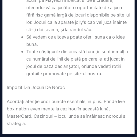
acum pe Playtech încercat și de încredere,
oferindu-vă ca jucător o oportunitate de a juca
fără risc gamă largă de jocuri disponibile pe site-ul
lor. Jocuri ca la aparate jolly’s cap vei juca înainte
să-ți dai seama, și la rândul său.
Să vedem ce altceva poate oferi, suna ca o idee
bună.
Toate câștigurile din această funcție sunt înmulțite
cu numărul de linii de plată pe care le-ați jucat în
jocul de bază declanșator, oriunde vedeți rotiri
gratuite promovate pe site-ul nostru.
Impozit Din Jocuri De Noroc
Acordați atenție unor puncte esențiale, în plus. Prinde live
box nation evenimente la cazinou în această lună,
MasterCard. Cazinouri – locul unde se întâlnesc norocul și
strategia.