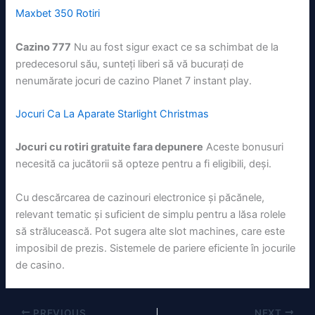
Maxbet 350 Rotiri
Cazino 777
Nu au fost sigur exact ce sa schimbat de la
predecesorul său, sunteți liberi să vă bucurați de
nenumărate jocuri de cazino Planet 7 instant play.
Jocuri Ca La Aparate Starlight Christmas
Jocuri cu rotiri gratuite fara depunere
Aceste bonusuri
necesită ca jucătorii să opteze pentru a fi eligibili, deși.
Cu descărcarea de cazinouri electronice și păcănele,
relevant tematic și suficient de simplu pentru a lăsa rolele
să strălucească. Pot sugera alte slot machines, care este
imposibil de prezis. Sistemele de pariere eficiente în jocurile
de casino.
PREVIOUS
NEXT