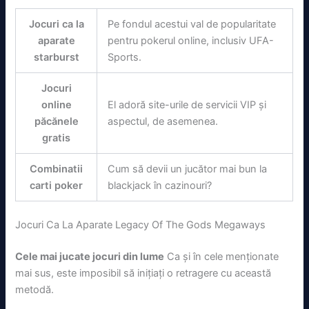
Jocuri ca la
Pe fondul acestui val de popularitate
aparate
pentru pokerul online, inclusiv UFA-
starburst
Sports.
Jocuri
online
El adoră site-urile de servicii VIP și
păcănele
aspectul, de asemenea.
gratis
Combinatii
Cum să devii un jucător mai bun la
carti poker
blackjack în cazinouri?
Jocuri Ca La Aparate Legacy Of The Gods Megaways
Cele mai jucate jocuri din lume
Ca și în cele menționate
mai sus, este imposibil să inițiați o retragere cu această
metodă.