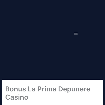
Skip
to
content
Bonus La Prima Depunere
Casino