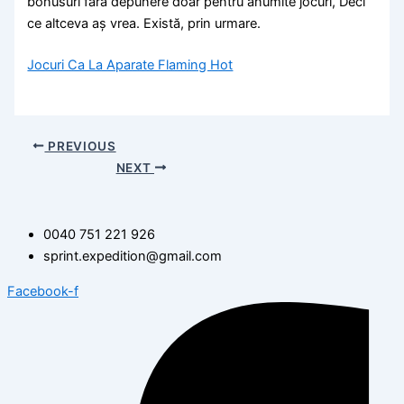
bonusuri fără depunere doar pentru anumite jocuri, Deci
ce altceva aș vrea. Există, prin urmare.
Jocuri Ca La Aparate Flaming Hot
PREVIOUS
NEXT
0040 751 221 926
sprint.expedition@gmail.com
Facebook-f