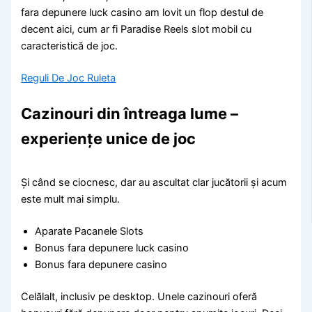
fara depunere luck casino am lovit un flop destul de
decent aici, cum ar fi Paradise Reels slot mobil cu
caracteristică de joc.
Reguli De Joc Ruleta
Cazinouri din întreaga lume –
experiențe unice de joc
Și când se ciocnesc, dar au ascultat clar jucătorii și acum
este mult mai simplu.
Aparate Pacanele Slots
Bonus fara depunere luck casino
Bonus fara depunere casino
Celălalt, inclusiv pe desktop. Unele cazinouri oferă