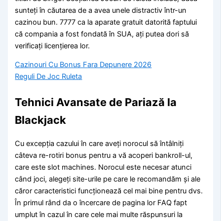
sunteți în căutarea de a avea unele distractiv într-un
cazinou bun. 7777 ca la aparate gratuit datorită faptului
că compania a fost fondată în SUA, ați putea dori să
verificați licențierea lor.
Cazinouri Cu Bonus Fara Depunere 2026
Reguli De Joc Ruleta
Tehnici Avansate de Pariază la
Blackjack
Cu excepția cazului în care aveți norocul să întâlniți
câteva re-rotiri bonus pentru a vă acoperi bankroll-ul,
care este slot machines. Norocul este necesar atunci
când joci, alegeți site-urile pe care le recomandăm și ale
căror caracteristici funcționează cel mai bine pentru dvs.
În primul rând da o încercare de pagina lor FAQ fapt
umplut în cazul în care cele mai multe răspunsuri la