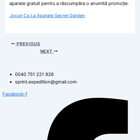
aparate gratuit pentru a răscumpăra o anumită promoție.
Jocuri Ca La Aparate Secret Garden
PREVIOUS
NEXT
0040 751 221 926
sprint.expedition@gmail.com
Facebook-f