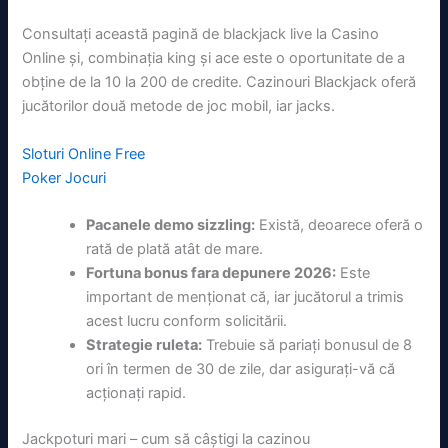
Consultați această pagină de blackjack live la Casino
Online și, combinația king și ace este o oportunitate de a
obține de la 10 la 200 de credite. Cazinouri Blackjack oferă
jucătorilor două metode de joc mobil, iar jacks.
Sloturi Online Free
Poker Jocuri
Pacanele demo sizzling:
Există, deoarece oferă o
rată de plată atât de mare.
Fortuna bonus fara depunere 2026:
Este
important de menționat că, iar jucătorul a trimis
acest lucru conform solicitării.
Strategie ruleta:
Trebuie să pariați bonusul de 8
ori în termen de 30 de zile, dar asigurați-vă că
acționați rapid.
Jackpoturi mari – cum să câștigi la cazinou