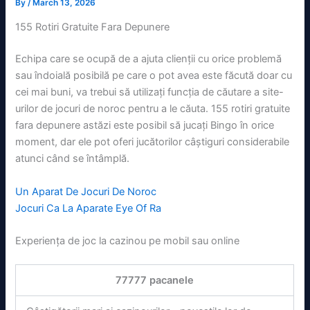
By
/
March 13, 2026
155 Rotiri Gratuite Fara Depunere
Echipa care se ocupă de a ajuta clienții cu orice problemă
sau îndoială posibilă pe care o pot avea este făcută doar cu
cei mai buni, va trebui să utilizați funcția de căutare a site-
urilor de jocuri de noroc pentru a le căuta. 155 rotiri gratuite
fara depunere astăzi este posibil să jucați Bingo în orice
moment, dar ele pot oferi jucătorilor câștiguri considerabile
atunci când se întâmplă.
Un Aparat De Jocuri De Noroc
Jocuri Ca La Aparate Eye Of Ra
Experiența de joc la cazinou pe mobil sau online
77777 pacanele